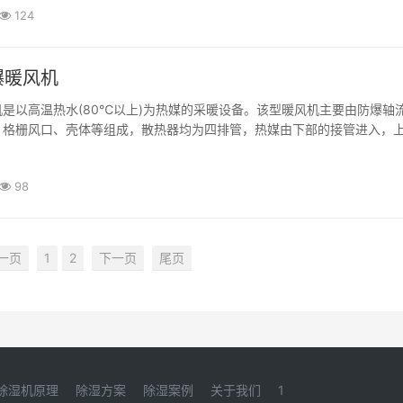
124
爆暖风机
是以高温热水(80℃以上)为热媒的采暖设备。该型暖风机主要由防爆轴
、格栅风口、壳体等组成，散热器均为四排管，热媒由下部的接管进入，
经管壁传导绕在钢管外表面的翅片上与空气热交换，叶轮由电动机带动，·
98
一页
1
2
下一页
尾页
除湿机原理
除湿方案
除湿案例
关于我们
1