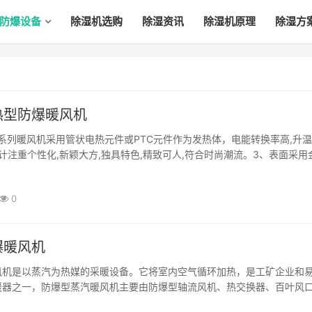
防爆设备
除湿机选购
除湿资讯
除湿机原理
除湿方
热型防爆暖风机
系列暖风机采用管状电热元件或PTC元件作为发热体，电能转换率高,升
计注重个性化,新颖大方,独具特色,精致可人,符合时尚潮流。3、表面采用
靠性高。4、广泛应用于石油、化工、制药、军工、海上平台等存在可燃性·
0
爆暖风机
风机是以蒸汽为热媒的采暖设备。它将室内空气循环加热，是工矿企业和
暖器之一，防爆型蒸汽暖风机主要由防爆型轴流风机、热交换器、百叶风
换器由叉排列螺旋翅片管束组成:其热翅片管束采用**工艺，把铝带用机··