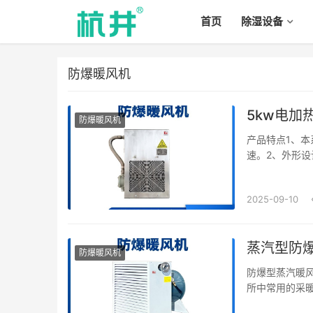
首页
除湿设备
防爆暖风机
5kw电加
防爆暖风机
产品特点1、本
速。2、外形设
板材作外壳,可
2025-09-10
蒸汽型防
防爆暖风机
防爆型蒸汽暖
所中常用的采
体等组成。热交