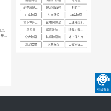
潮湿问题
食品厂除湿
配电室
配电房除湿机
除湿机品牌
制药厂
厂房除湿
车间除湿
机房除湿
地下车库除湿机
配电房除湿
工业抽湿机
流风
马龙县
超声波加湿机
除湿加湿一体机
上部的
仓库除湿
防爆除湿机
地下停车库
··
潮湿结露
家具除湿
实验室恒温恒湿空调