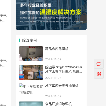
温更迅
金属
··
除湿案例
药品仓库除湿机
2022-11-07
温更迅
金属
除湿量7kg/h 220V/50Hz
··
地下水泵房抽湿机 除湿机
案例
2022-11-07
地下车库去雾气抽湿机
2022-11-07
食品厂抽湿除湿机
温更迅