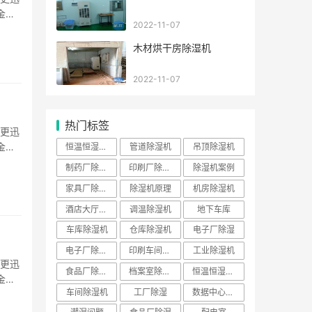
金属
2022-11-07
··
木材烘干房除湿机
2022-11-07
热门标签
温更迅
金属
恒温恒湿空调
管道除湿机
吊顶除湿机
··
制药厂除湿机
印刷厂除湿机
除湿机案例
家具厂除湿机
除湿机原理
机房除湿机
酒店大厅除湿机
调温除湿机
地下车库
车库除湿机
仓库除湿机
电子厂除湿
电子厂除湿机
印刷车间除湿机
工业除湿机
温更迅
食品厂除湿机
档案室除湿机
恒温恒湿空调机
金属
车间除湿机
工厂除湿
数据中心除湿机
··