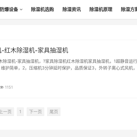
防爆设备
除湿机选购
除湿资讯
除湿机原理
除湿方
-红木除湿机-家具抽湿机
木除湿机-家具抽湿机，?家具除湿机红木除湿机家具抽湿机，1超静音运
，维护简单，2，压缩机3分钟延时保护，品质保证3，外转子离心式风机
1151
上一页
1
下一页
尾页