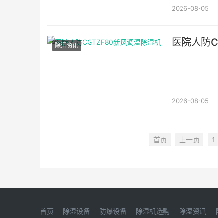
2026-08-05
医院人防C
除湿资讯
2026-08-05
首页
上一页
1
首页
除湿设备
防爆设备
除湿机选购
除湿资讯