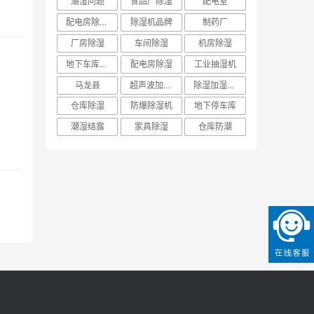
潮湿问题
食品厂除湿
配电室
配电房除湿机
除湿机品牌
制药厂
厂房除湿
车间除湿
机房除湿
地下车库除湿机
配电房除湿
工业抽湿机
马龙县
超声波加湿机
除湿加湿一体机
仓库除湿
防爆除湿机
地下停车库
潮湿结露
家具除湿
仓库防潮