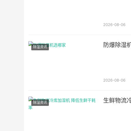
2026-08-06
防爆除湿
除湿资讯
2026-08-06
生鲜物流
除湿资讯