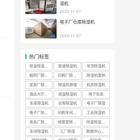
湿机
2022-11-07
电子厂仓库除湿机
2022-11-07
热门标签
恒温恒湿空调
管道除湿机
吊顶除湿机
制药厂除湿机
印刷厂除湿机
除湿机案例
家具厂除湿机
除湿机原理
机房除湿机
酒店大厅除湿机
调温除湿机
地下车库
车库除湿机
仓库除湿机
电子厂除湿
电子厂除湿机
印刷车间除湿机
工业除湿机
食品厂除湿机
档案室除湿机
恒温恒湿空调机
车间除湿机
工厂除湿
数据中心除湿机